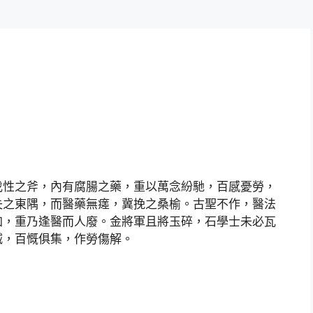
伐性之斧，內有腐腸之藥，重以萬念紛馳，百感憂勞，
失之東隅，而醫藥無瘥，冀挽之桑榆。古聖不作，醫法
加，重乃逢醫而人廢。金將軍且將玉碎，石學士未必瓦
滅，百慨俱集，作勞傷解。