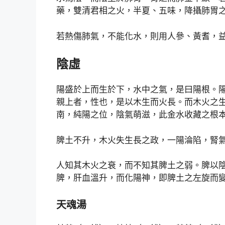
藥，雙清君相之火，半夏、五味，降攝肺胃
若熱傷肺氣，不能化水，則用人參、黃耆，
陰虛
陽盛於上而生於下，水中之氣，是曰陽根。
親上者，性也，是以木生而火長。而木火之
南，純陽之位，陰氣萌滋，此金水收藏之根
脾土不升，木火失生長之政，一陽淪陷，腎
人知其木火之衰，而不知其脾土之弱。脾以
脾，肝血溫升，而化陽神，即脾土之左旋而
天魂湯