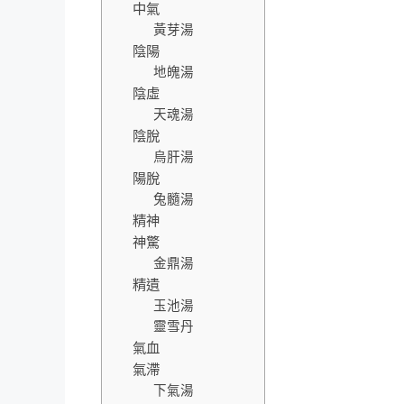
中氣
黃芽湯
陰陽
地魄湯
陰虛
天魂湯
陰脫
烏肝湯
陽脫
兔髓湯
精神
神驚
金鼎湯
精遺
玉池湯
靈雪丹
氣血
氣滯
下氣湯