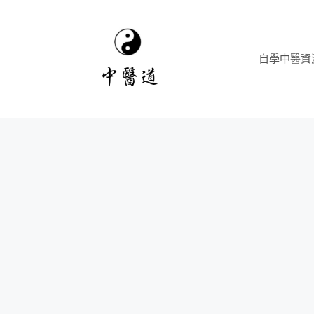
跳
至
主
自學中醫資
要
內
容