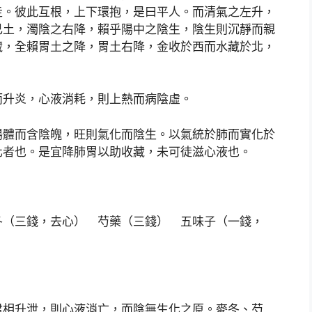
走。彼此互根，上下環抱，是曰平人。而清氣之左升，
己土，濁陰之右降，賴乎陽中之陰生，陰生則沉靜而親
藏，全賴胃土之降，胃土右降，金收於西而水藏於北，
而升炎，心液消耗，則上熱而病陰虛。
陽體而含陰魄，旺則氣化而陰生。以氣統於肺而實化於
化者也。是宜降肺胃以助收藏，未可徒滋心液也。
冬（三錢，去心） 芍藥（三錢） 五味子（一錢，
）
君相升泄，則心液消亡，而陰無生化之原。麥冬、芍