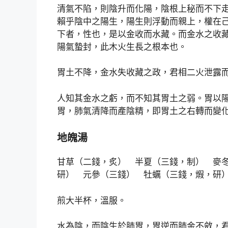
清氣不陷，則陰升而化陽，陰根上秘而不下
賴乎陰中之陽生，陽生則浮動而親上，權在
下者，性也，是以金收而水藏。而金水之收
陽氣蟄封，此木火生長之根本也。
胃土不降，金水失收藏之政，君相二火泄露
人知其金水之虧，而不知其胃土之弱。胃以
胃，肺氣清降而產陰精，即胃土之右轉而變
地魄湯
甘草（二錢，炙） 半夏（三錢，制） 麥
研） 元參（三錢） 牡蠣（三錢，煆，研
煎大半杯，溫服。
水為陰，而陰生於肺胃，胃逆而肺金不斂，