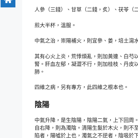
人參（三錢）、甘草（二錢，炙）、茯苓（
煎大半杯，溫服。
中氣之治，崇陽補火，則宜參、姜，培土瀉
其有心火上炎，荒悸煩亂，則加黃連、白芍
腎。肝血左郁，凝澀不行，則加桂枝、丹皮
肺。
四維之病，另有專方，此四維之根本也。
陰陽
中氣升降，是生陰陽，陰陽二氣，上下回周
自右降，則為濁陰。清陽生髮於木火，則不
陷者，陽噓於上也，濁氣之不逆者，陰吸於