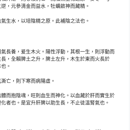
之逆，元參清金而益水，牡蠣斂神而藏精。
益氣生水，以培陰精之原。此補陰之法也。
陽氣長養，爰生木火。陽性浮動，其根一生，則浮動而
生長，全賴脾土之升，脾土左升，木生於東而火長於
本也。
氣澌亡，則下寒而病陽虛。
陰體而抱陰魂，旺則血生而神化。以血藏於肝而實生於
變化者也。是宜升肝脾以助生長，不止徒溫腎氣也。