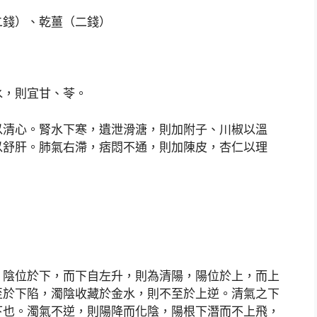
二錢）、乾薑（二錢）
水，則宜甘、苓。
以清心。腎水下寒，遺泄滑溏，則加附子、川椒以溫
以舒肝。肺氣右滯，痞悶不通，則加陳皮，杏仁以理
。陰位於下，而下自左升，則為清陽，陽位於上，而上
至於下陷，濁陰收藏於金水，則不至於上逆。清氣之下
下也。濁氣不逆，則陽降而化陰，陽根下潛而不上飛，