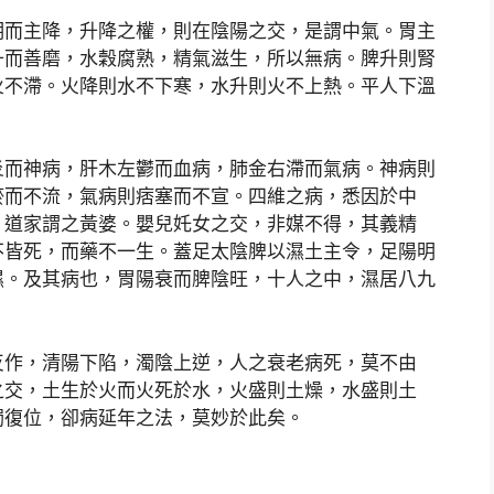
明而主降，升降之權，則在陰陽之交，是謂中氣。胃主
升而善磨，水穀腐熟，精氣滋生，所以無病。脾升則腎
火不滯。火降則水不下寒，水升則火不上熱。平人下溫
炎而神病，肝木左鬱而血病，肺金右滯而氣病。神病則
瘀而不流，氣病則痞塞而不宣。四維之病，悉因於中
，道家謂之黃婆。嬰兒奼女之交，非媒不得，其義精
不皆死，而藥不一生。蓋足太陰脾以濕土主令，足陽明
濕。及其病也，胃陽衰而脾陰旺，十人之中，濕居八九
反作，清陽下陷，濁陰上逆，人之衰老病死，莫不由
之交，土生於火而火死於水，火盛則土燥，水盛則土
濁復位，卻病延年之法，莫妙於此矣。