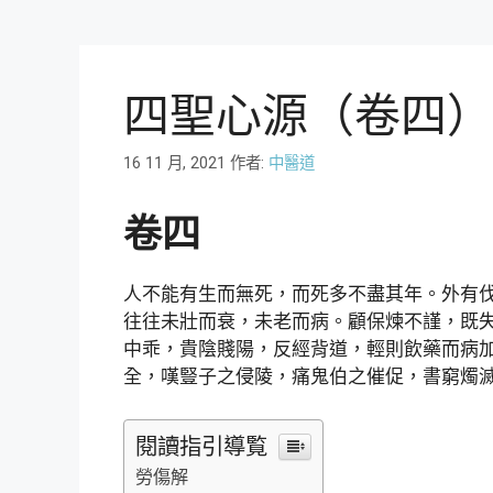
四聖心源（卷四）
16 11 月, 2021
作者:
中醫道
卷四
人不能有生而無死，而死多不盡其年。外有
往往未壯而衰，未老而病。顧保煉不謹，既
中乖，貴陰賤陽，反經背道，輕則飲藥而病
全，嘆豎子之侵陵，痛鬼伯之催促，書窮燭
閱讀指引導覧
勞傷解