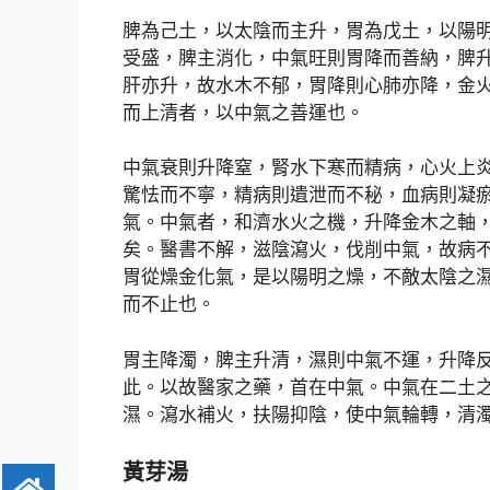
脾為己土，以太陰而主升，胃為戊土，以陽
受盛，脾主消化，中氣旺則胃降而善納，脾
肝亦升，故水木不郁，胃降則心肺亦降，金
而上清者，以中氣之善運也。
中氣衰則升降窒，腎水下寒而精病，心火上
驚怯而不寧，精病則遺泄而不秘，血病則凝
氣。中氣者，和濟水火之機，升降金木之軸
矣。醫書不解，滋陰瀉火，伐削中氣，故病
胃從燥金化氣，是以陽明之燥，不敵太陰之
而不止也。
胃主降濁，脾主升清，濕則中氣不運，升降
此。以故醫家之藥，首在中氣。中氣在二土
濕。瀉水補火，扶陽抑陰，使中氣輪轉，清
黃芽湯