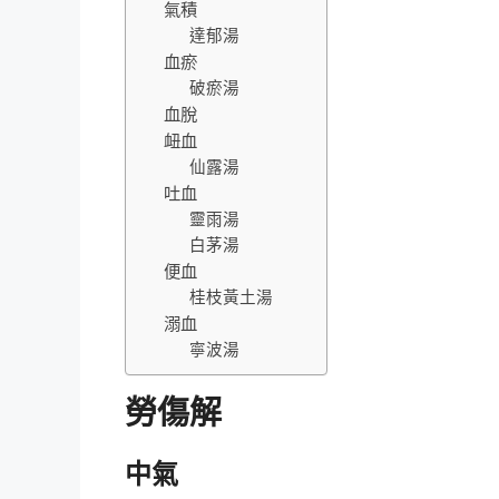
氣積
達郁湯
血瘀
破瘀湯
血脫
衄血
仙露湯
吐血
靈雨湯
白茅湯
便血
桂枝黃土湯
溺血
寧波湯
勞傷解
中氣