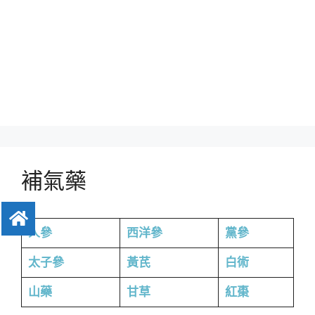
補氣藥
人參
西洋參
黨參
太子參
黃芪
白術
山藥
甘草
紅棗