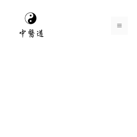
跳
至
主
選
要
內
容
單