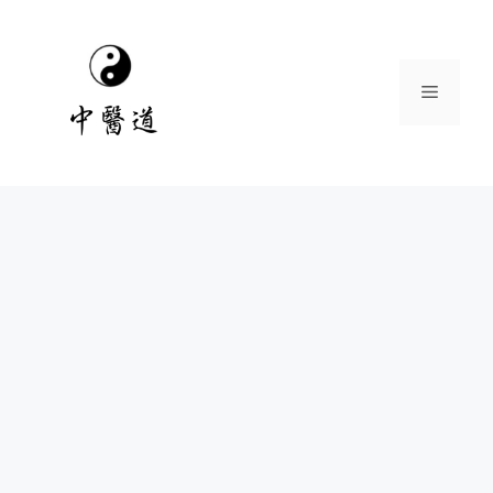
跳
至
主
選
要
內
容
單