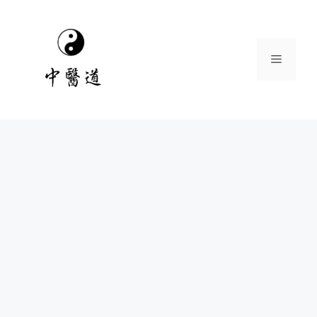
跳
至
主
選
要
內
容
單