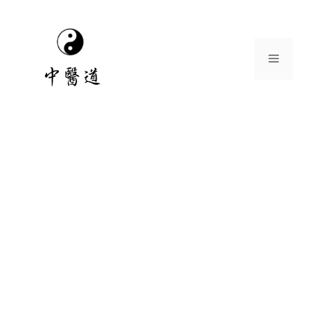
跳
至
主
選
要
內
容
單