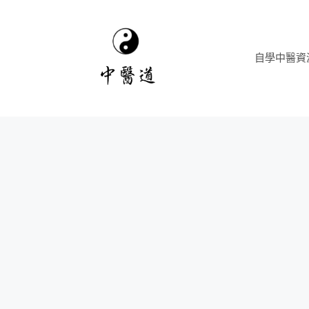
跳
至
主
自學中醫資
要
內
容