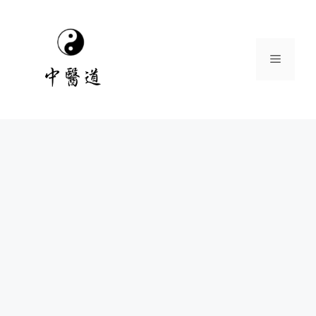
跳
至
主
選
要
內
容
單