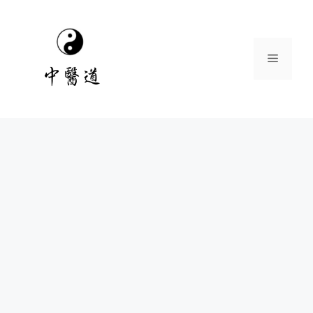
跳
至
主
選
要
內
容
單