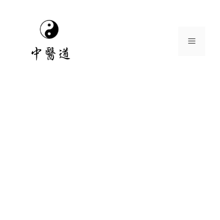
跳
至
主
選
要
內
容
單