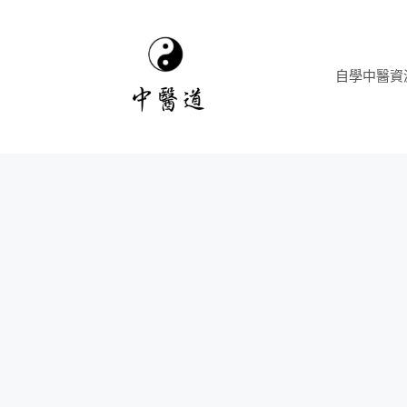
跳
至
主
自學中醫資
要
內
容