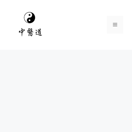
跳
至
主
選
要
內
容
單