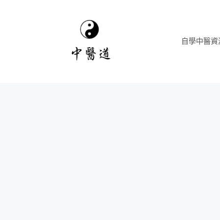
跳
至
主
自學中醫資
要
內
容