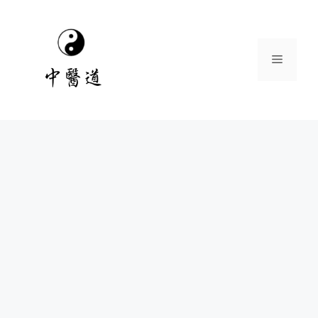
跳
至
主
選
要
內
容
單