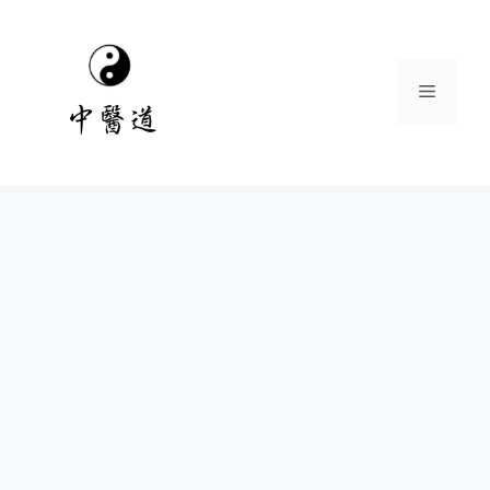
跳
至
主
選
要
內
容
單