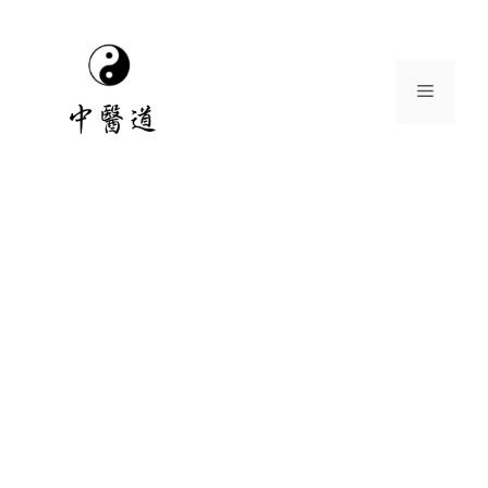
跳
至
主
選
要
內
容
單