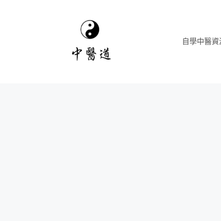
跳
至
主
自學中醫資
要
內
容