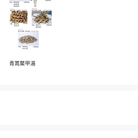
青蒿鱉甲湯