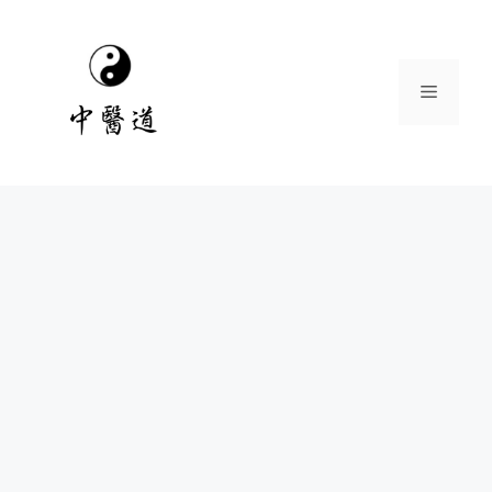
跳
至
主
選
要
內
容
單