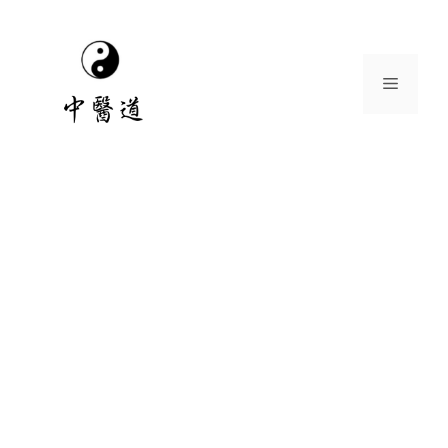
跳
至
主
選
要
內
容
單