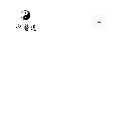
跳
至
主
選
要
內
容
單