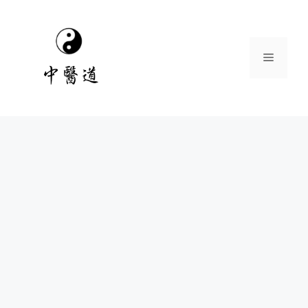
跳
至
主
選
要
內
容
單